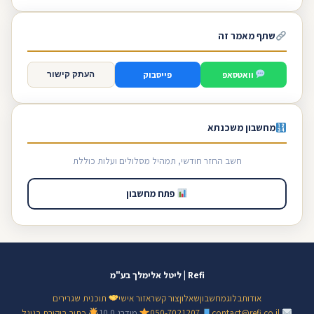
שתף מאמר זה
וואטסאפ
פייסבוק
העתק קישור
מחשבון משכנתא
חשב החזר חודשי, תמהיל מסלולים ועלות כוללת
פתח מחשבון
Refi | ליטל אלימלך בע"מ
אודות
בלוג
מחשבון
שאלון
צור קשר
אזור אישי
תוכנית שגרירים
contact@refi.co.il
050-7021207
מידרג 10.0
כתוב ביקורת בגוגל