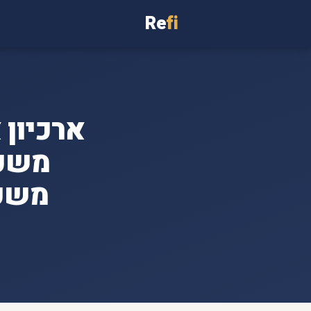
Re
fi
משכנ
משכנ