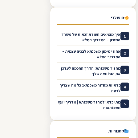
פופולרי
איך מוציאים תעודת זכאות של משרד
1
השיכון – המדריך המלא
אחוזי מימון משכנתא לבניה עצמית –
2
המדריך המלא
מחזור משכנתא: הדרך החכמה לעדכן
3
את ההלוואה שלך
כדאיות מחזור משכנתא: כל מה שצריך
4
לדעת
מתי כדאי למחזר משכנתא | מדריך יועץ
5
משכנתאות
קטגוריות