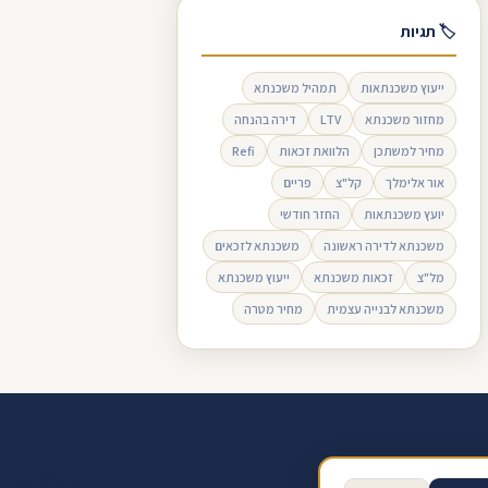
🏷 תגיות
ייעוץ משכנתאות
תמהיל משכנתא
מחזור משכנתא
LTV
דירה בהנחה
מחיר למשתכן
הלוואת זכאות
Refi
אור אלימלך
קל"צ
פריים
יועץ משכנתאות
החזר חודשי
משכנתא לדירה ראשונה
משכנתא לזכאים
מל"צ
זכאות משכנתא
ייעוץ משכנתא
משכנתא לבנייה עצמית
מחיר מטרה
ב ביקורת בגוגל
תנאי שימוש