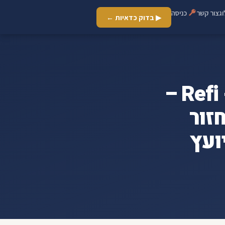
ג
צור קשר
כניסה
▶ בדוק כדאיות ←
ארכיון אחוז מימון דירה ראשונה - Refi –
זור
ועץ