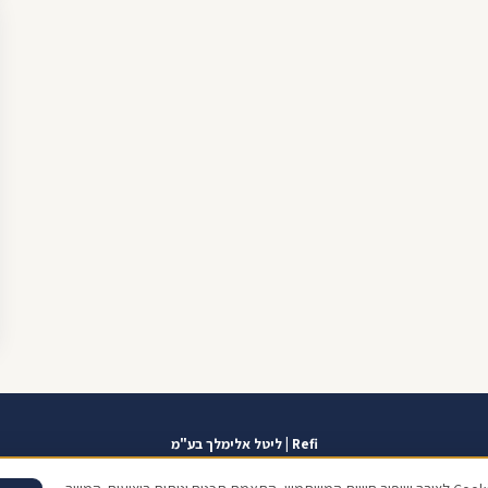
Refi | ליטל אלימלך בע"מ
אזור אישי
תוכנית שגרירים
contact@refi.co.il
050-7021207
מידרג 10.0
כתו