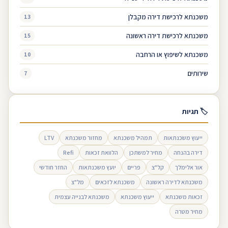
משכנתא לרכישת דירה מקבלן
13
משכנתא לרכישת דירה ראשונה
15
משכנתא לשיפוץ או הרחבה
10
שירותים
7
🏷 תגיות
ייעוץ משכנתאות
תמהיל משכנתא
מחזור משכנתא
LTV
דירה בהנחה
מחיר למשתכן
הלוואת זכאות
Refi
אור אלימלך
קל"צ
פריים
יועץ משכנתאות
החזר חודשי
משכנתא לדירה ראשונה
משכנתא לזכאים
מל"צ
זכאות משכנתא
ייעוץ משכנתא
משכנתא לבנייה עצמית
מחיר מטרה