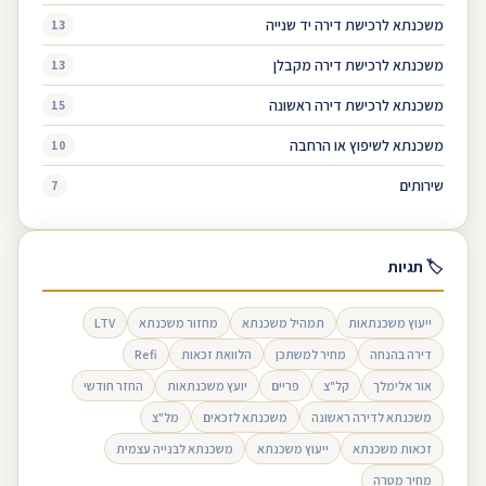
משכנתא לרכישת דירה יד שנייה
13
משכנתא לרכישת דירה מקבלן
13
משכנתא לרכישת דירה ראשונה
15
משכנתא לשיפוץ או הרחבה
10
שירותים
7
🏷 תגיות
ייעוץ משכנתאות
תמהיל משכנתא
מחזור משכנתא
LTV
דירה בהנחה
מחיר למשתכן
הלוואת זכאות
Refi
אור אלימלך
קל"צ
פריים
יועץ משכנתאות
החזר חודשי
משכנתא לדירה ראשונה
משכנתא לזכאים
מל"צ
זכאות משכנתא
ייעוץ משכנתא
משכנתא לבנייה עצמית
מחיר מטרה