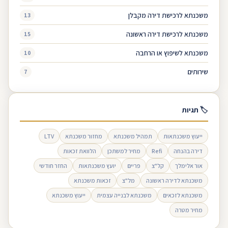
משכנתא לרכישת דירה מקבלן
13
משכנתא לרכישת דירה ראשונה
15
משכנתא לשיפוץ או הרחבה
10
שירותים
7
🏷 תגיות
ייעוץ משכנתאות
תמהיל משכנתא
מחזור משכנתא
LTV
דירה בהנחה
Refi
מחיר למשתכן
הלוואת זכאות
אור אלימלך
קל"צ
פריים
יועץ משכנתאות
החזר חודשי
משכנתא לדירה ראשונה
מל"צ
זכאות משכנתא
משכנתא לזכאים
משכנתא לבנייה עצמית
ייעוץ משכנתא
מחיר מטרה