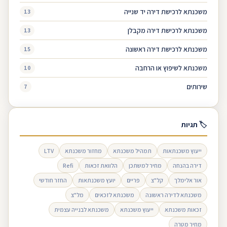
משכנתא לרכישת דירה יד שנייה
13
משכנתא לרכישת דירה מקבלן
13
משכנתא לרכישת דירה ראשונה
15
משכנתא לשיפוץ או הרחבה
10
שירותים
7
🏷 תגיות
ייעוץ משכנתאות
תמהיל משכנתא
מחזור משכנתא
LTV
דירה בהנחה
מחיר למשתכן
הלוואת זכאות
Refi
אור אלימלך
קל"צ
פריים
יועץ משכנתאות
החזר חודשי
משכנתא לדירה ראשונה
משכנתא לזכאים
מל"צ
זכאות משכנתא
ייעוץ משכנתא
משכנתא לבנייה עצמית
מחיר מטרה