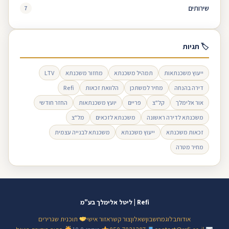
שירותים
7
🏷 תגיות
ייעוץ משכנתאות
תמהיל משכנתא
מחזור משכנתא
LTV
דירה בהנחה
מחיר למשתכן
הלוואת זכאות
Refi
אור אלימלך
קל"צ
פריים
יועץ משכנתאות
החזר חודשי
משכנתא לדירה ראשונה
משכנתא לזכאים
מל"צ
זכאות משכנתא
ייעוץ משכנתא
משכנתא לבנייה עצמית
מחיר מטרה
Refi | ליטל אלימלך בע"מ
אודות
בלוג
מחשבון
שאלון
צור קשר
אזור אישי
תוכנית שגרירים