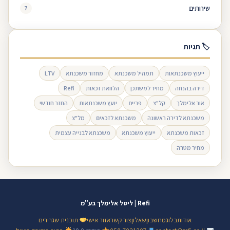
שירותים
7
🏷 תגיות
ייעוץ משכנתאות
תמהיל משכנתא
מחזור משכנתא
LTV
דירה בהנחה
מחיר למשתכן
הלוואת זכאות
Refi
אור אלימלך
קל"צ
פריים
יועץ משכנתאות
החזר חודשי
משכנתא לדירה ראשונה
משכנתא לזכאים
מל"צ
זכאות משכנתא
ייעוץ משכנתא
משכנתא לבנייה עצמית
מחיר מטרה
Refi | ליטל אלימלך בע"מ
אודות
בלוג
מחשבון
שאלון
צור קשר
אזור אישי
תוכנית שגרירים