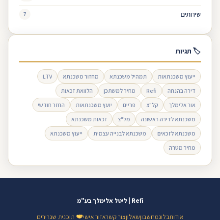
שירותים
7
🏷 תגיות
ייעוץ משכנתאות
תמהיל משכנתא
מחזור משכנתא
LTV
דירה בהנחה
Refi
מחיר למשתכן
הלוואת זכאות
אור אלימלך
קל"צ
פריים
יועץ משכנתאות
החזר חודשי
משכנתא לדירה ראשונה
מל"צ
זכאות משכנתא
משכנתא לזכאים
משכנתא לבנייה עצמית
ייעוץ משכנתא
מחיר מטרה
Refi | ליטל אלימלך בע"מ
אודות
בלוג
מחשבון
שאלון
צור קשר
אזור אישי
תוכנית שגרירים