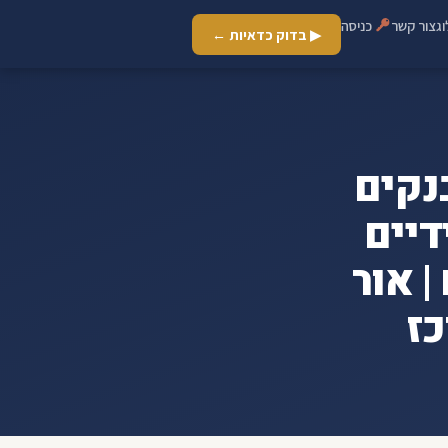
ג
צור קשר
כניסה
▶ בדוק כדאיות ←
נקים
 בידיים
 אור
כז