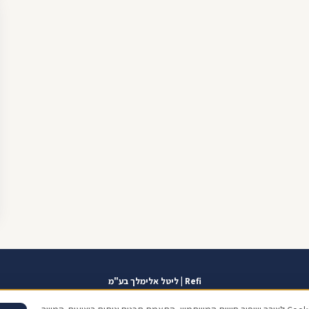
Refi | ליטל אלימלך בע"מ
אזור אישי
תוכנית שגרירים
contact@refi.co.il
050-7021207
מידרג 10.0
כתו