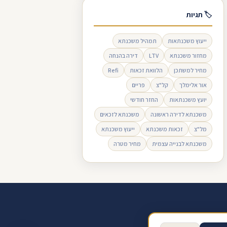
🏷 תגיות
ייעוץ משכנתאות
תמהיל משכנתא
מחזור משכנתא
LTV
דירה בהנחה
מחיר למשתכן
הלוואת זכאות
Refi
אור אלימלך
קל"צ
פריים
יועץ משכנתאות
החזר חודשי
משכנתא לדירה ראשונה
משכנתא לזכאים
מל"צ
זכאות משכנתא
ייעוץ משכנתא
משכנתא לבנייה עצמית
מחיר מטרה
ב ביקורת בגוגל
תנאי שימוש