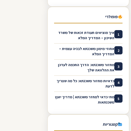
פופולרי
איך מוציאים תעודת זכאות של משרד
1
השיכון – המדריך המלא
אחוזי מימון משכנתא לבניה עצמית –
2
המדריך המלא
מחזור משכנתא: הדרך החכמה לעדכן
3
את ההלוואה שלך
כדאיות מחזור משכנתא: כל מה שצריך
4
לדעת
מתי כדאי למחזר משכנתא | מדריך יועץ
5
משכנתאות
קטגוריות