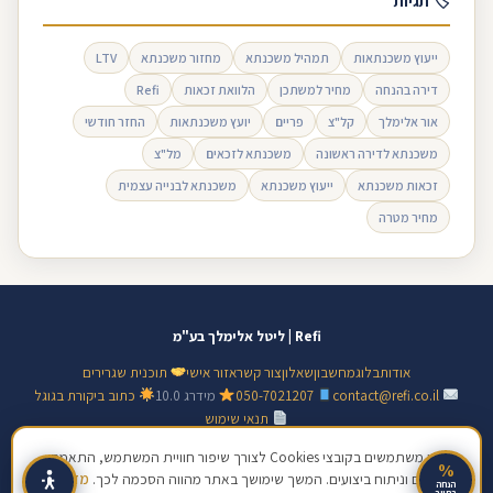
🏷 תגיות
ייעוץ משכנתאות
תמהיל משכנתא
מחזור משכנתא
LTV
דירה בהנחה
מחיר למשתכן
הלוואת זכאות
Refi
אור אלימלך
קל"צ
פריים
יועץ משכנתאות
החזר חודשי
משכנתא לדירה ראשונה
משכנתא לזכאים
מל"צ
זכאות משכנתא
ייעוץ משכנתא
משכנתא לבנייה עצמית
מחיר מטרה
Refi | ליטל אלימלך בע"מ
אודות
בלוג
מחשבון
שאלון
צור קשר
אזור אישי
תוכנית שגרירים
contact@refi.co.il
050-7021207
מידרג 10.0
כתוב ביקורת בגוגל
תנאי שימוש
© 2026 ליטל אלימלך בע"מ · ח.פ 517128138 · כל הזכויות שמורות | מידע כללי
אנו משתמשים בקובצי Cookies לצורך שיפור חוויית המשתמש, התאמת
%
תכנים וניתוח ביצועים. המשך שימושך באתר מהווה הסכמה לכך.
מדיניות
בלבד, אינו ייעוץ פיננסי מחייב
הנחה