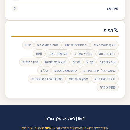
שירותים
7
🏷 תגיות
ייעוץ משכנתאות
תמהיל משכנתא
מחזור משכנתא
LTV
דירה בהנחה
מחיר למשתכן
הלוואת זכאות
Refi
אור אלימלך
קל"צ
פריים
יועץ משכנתאות
החזר חודשי
משכנתא לדירה ראשונה
משכנתא לזכאים
מל"צ
זכאות משכנתא
ייעוץ משכנתא
משכנתא לבנייה עצמית
מחיר מטרה
Refi | ליטל אלימלך בע"מ
אודות
בלוג
מחשבון
שאלון
צור קשר
אזור אישי
תוכנית שגרירים