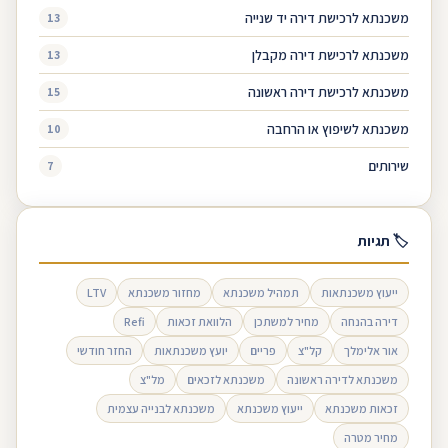
משכנתא לרכישת דירה יד שנייה
13
משכנתא לרכישת דירה מקבלן
13
משכנתא לרכישת דירה ראשונה
15
משכנתא לשיפוץ או הרחבה
10
שירותים
7
🏷 תגיות
ייעוץ משכנתאות
תמהיל משכנתא
מחזור משכנתא
LTV
דירה בהנחה
מחיר למשתכן
הלוואת זכאות
Refi
אור אלימלך
קל"צ
פריים
יועץ משכנתאות
החזר חודשי
משכנתא לדירה ראשונה
משכנתא לזכאים
מל"צ
זכאות משכנתא
ייעוץ משכנתא
משכנתא לבנייה עצמית
מחיר מטרה