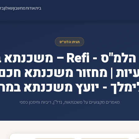
בית
אודות
מחשבון
שאלון
בלו
תגית: הלמ"ס
ארכיון הלמ"ס - Refi – מש
יות | מחזור משכנתא חכם |
מלך - יועץ משכנתא במר
מאמרים מקצועיים על משכנתאות, נדל"ן, ריביות וחיסכון כספי