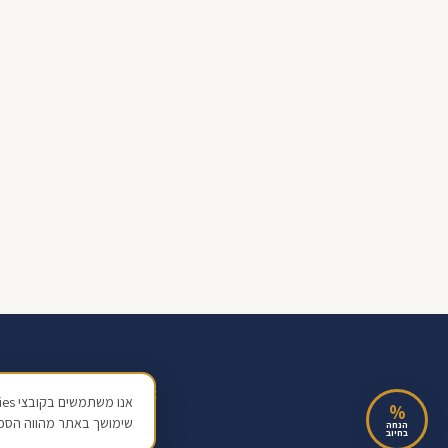
אודות
בלוג
מחשבון
שאלון
צור קשר
%
שימושך באתר מהווה הסכ
© 2026 ליטל אלימלך בע"מ · ח.פ 517128138 · כל הזכויות שמורות | מידע כללי בלבד, אינו ייעוץ פיננסי מחייב
הנחה
בחיוב