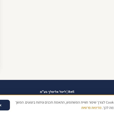
Refi | ליטל אלימלך בע"מ
אזור אישי
תוכנית שגרירים
contact@refi.co.il
050-7021207
מידרג 10.0
כתו
אנו משתמשים בקובצי Cookies לצורך שיפור חוויית המשתמש, התאמת תכנים וניתוח ביצועים. המשך
א
מה לכך.
מדיניות פרטיות