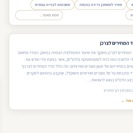
מחיר למשתכן ודירה בהנחה
משכנתא לבנייה עצמית
ה
 המחירים לצרכן
המחירים לצרכן משקף את שיעור האינפלציה הצפויה במשק. המדד מחושב
די הלשכה המרכזית לסטטיסטיקה (הלמ"ס), אשר בוחנת מדי חודש את
ויים במחיריהם של מגוון מוצרים ושירותים. מה כולל מדד המחירים לצרכן?
 מתבסס על סל מוצרים ושירותים משוקלל, שנקבע בהתאם לסקרים
ע הלמ"ס בנוגע להוצאות…
07/05/
1 דק'
הלמ"ס
עוד ←