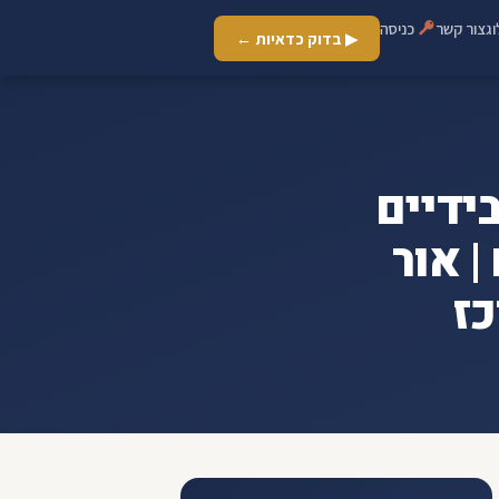
ג
צור קשר
כניסה
▶ בדוק כדאיות ←
כנתא בידיים
 אור
כז