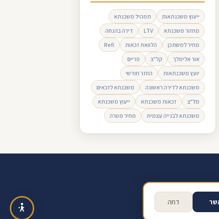
ייעוץ משכנתאות
תמהיל משכנתא
מחזור משכנתא
LTV
דירה בהנחה
מחיר למשתכן
הלוואת זכאות
Refi
אור אלימלך
קל"צ
פריים
יועץ משכנתאות
החזר חודשי
משכנתא לדירה ראשונה
משכנתא לזכאים
מל"צ
זכאות משכנתא
ייעוץ משכנתא
משכנתא לבנייה עצמית
מחיר מטרה
ב ביקורת בגוגל
תנאי שימוש
שר
דחה