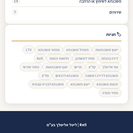
משכנתא לשיפוץ או הרחבה
10
שירותים
7
🏷 תגיות
ייעוץ משכנתאות
תמהיל משכנתא
מחזור משכנתא
LTV
דירה בהנחה
מחיר למשתכן
הלוואת זכאות
Refi
אור אלימלך
קל"צ
פריים
יועץ משכנתאות
החזר חודשי
משכנתא לדירה ראשונה
משכנתא לזכאים
מל"צ
זכאות משכנתא
ייעוץ משכנתא
משכנתא לבנייה עצמית
מחיר מטרה
Refi | ליטל אלימלך בע"מ