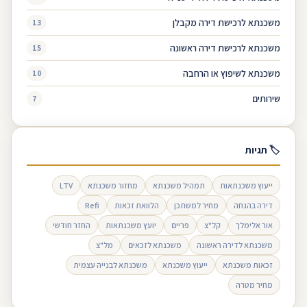
משכנתא לרכישת דירה מקבלן
13
משכנתא לרכישת דירה ראשונה
15
משכנתא לשיפוץ או הרחבה
10
שירותים
7
🏷 תגיות
ייעוץ משכנתאות
תמהיל משכנתא
מחזור משכנתא
LTV
דירה בהנחה
מחיר למשתכן
הלוואת זכאות
Refi
אור אלימלך
קל"צ
פריים
יועץ משכנתאות
החזר חודשי
משכנתא לדירה ראשונה
משכנתא לזכאים
מל"צ
זכאות משכנתא
ייעוץ משכנתא
משכנתא לבנייה עצמית
מחיר מטרה