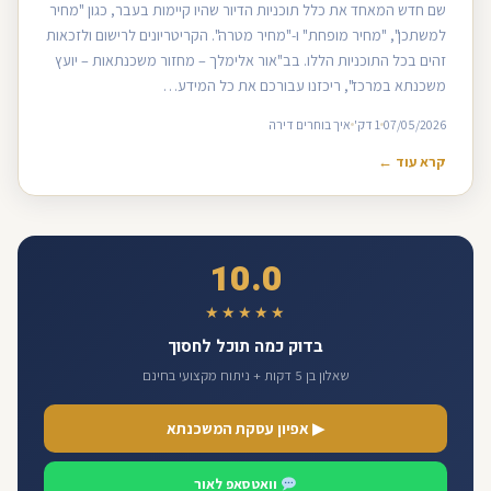
שם חדש המאחד את כלל תוכניות הדיור שהיו קיימות בעבר, כגון "מחיר
למשתכן", "מחיר מופחת" ו-"מחיר מטרה". הקריטריונים לרישום ולזכאות
זהים בכל התוכניות הללו. בב"אור אלימלך – מחזור משכנתאות – יועץ
משכנתא במרכז", ריכזנו עבורכם את כל המידע…
07/05/2026
1 דק'
איך בוחרים דירה
קרא עוד ←
10.0
★★★★★
בדוק כמה תוכל לחסוך
שאלון בן 5 דקות + ניתוח מקצועי בחינם
▶ אפיון עסקת המשכנתא
וואטסאפ לאור