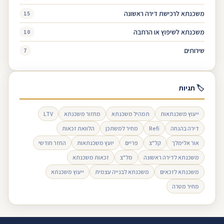
משכנתא לרכישת דירה ראשונה
15
משכנתא לשיפוץ או הרחבה
10
שירותים
7
🏷 תגיות
ייעוץ משכנתאות
תמהיל משכנתא
מחזור משכנתא
LTV
דירה בהנחה
Refi
מחיר למשתכן
הלוואת זכאות
אור אלימלך
קל"צ
פריים
יועץ משכנתאות
החזר חודשי
משכנתא לדירה ראשונה
מל"צ
זכאות משכנתא
משכנתא לזכאים
משכנתא לבנייה עצמית
ייעוץ משכנתא
מחיר מטרה