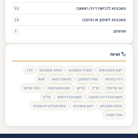
משכנתא לרכישת דירה ראשונה
15
משכנתא לשיפוץ או הרחבה
10
שירותים
7
🏷 תגיות
ייעוץ משכנתאות
תמהיל משכנתא
מחזור משכנתא
LTV
דירה בהנחה
מחיר למשתכן
הלוואת זכאות
Refi
אור אלימלך
קל"צ
פריים
יועץ משכנתאות
החזר חודשי
משכנתא לדירה ראשונה
משכנתא לזכאים
מל"צ
זכאות משכנתא
ייעוץ משכנתא
משכנתא לבנייה עצמית
מחיר מטרה