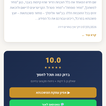
שם חדש המאחד את כלל תוכניות הדיור שהיו קיימות בעבר, כגון "מחיר
למשתכן", "מחיר מופחת" ו-"מחיר מטרה". הקריטריונים לרישום ולזכאות
זהים בכל התוכניות הללו. בב"אור אלימלך – מחזור משכנתאות – יועץ
משכנתא במרכז", ריכזנו עבורכם את כל המידע…
07/05/2026
1 דק'
איך בוחרים דירה
קרא עוד ←
10.0
★★★★★
בדוק כמה תוכל לחסוך
שאלון בן 5 דקות + ניתוח מקצועי בחינם
▶ אפיון עסקת המשכנתא
וואטסאפ לאור