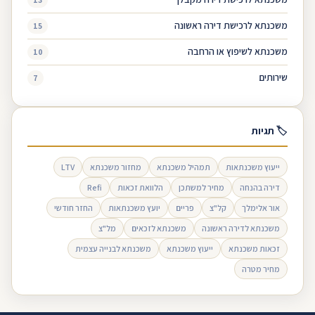
משכנתא לרכישת דירה ראשונה
15
משכנתא לשיפוץ או הרחבה
10
שירותים
7
🏷 תגיות
ייעוץ משכנתאות
תמהיל משכנתא
מחזור משכנתא
LTV
דירה בהנחה
מחיר למשתכן
הלוואת זכאות
Refi
אור אלימלך
קל"צ
פריים
יועץ משכנתאות
החזר חודשי
משכנתא לדירה ראשונה
משכנתא לזכאים
מל"צ
זכאות משכנתא
ייעוץ משכנתא
משכנתא לבנייה עצמית
מחיר מטרה