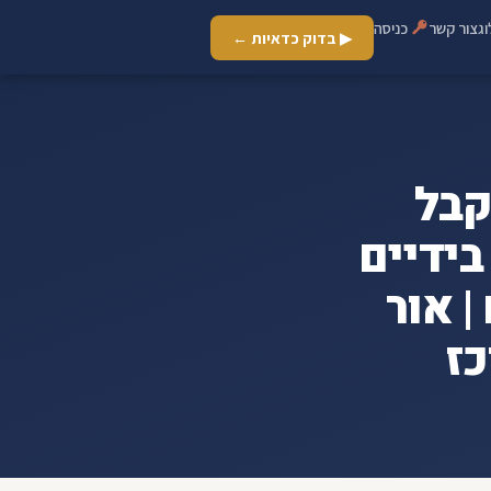
ג
צור קשר
כניסה
▶ בדוק כדאיות ←
קבל
משכנתא בידיים
 אור
כז