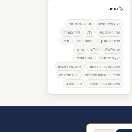
🏷 תגיות
ייעוץ משכנתאות
תמהיל משכנתא
מחזור משכנתא
LTV
דירה בהנחה
מחיר למשתכן
הלוואת זכאות
Refi
אור אלימלך
קל"צ
פריים
יועץ משכנתאות
החזר חודשי
משכנתא לדירה ראשונה
משכנתא לזכאים
מל"צ
זכאות משכנתא
ייעוץ משכנתא
משכנתא לבנייה עצמית
מחיר מטרה
ב ביקורת בגוגל
תנאי שימוש