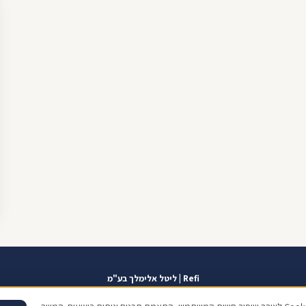
Refi | ליטל אלימלך בע"מ
אזור אישי
תוכנית שגרירים
contact@refi.co.il
050-7021207
מידרג 10.0
כתו