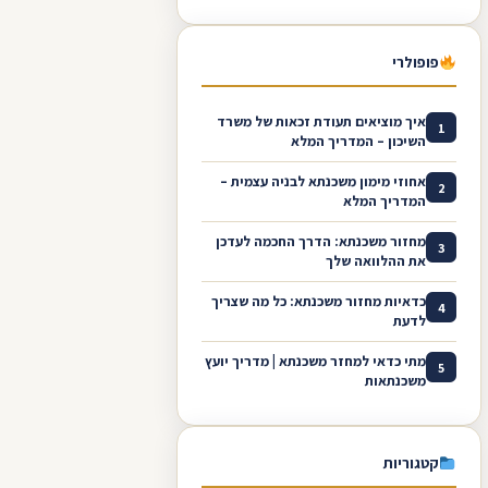
פופולרי
איך מוציאים תעודת זכאות של משרד
1
השיכון – המדריך המלא
אחוזי מימון משכנתא לבניה עצמית –
2
המדריך המלא
מחזור משכנתא: הדרך החכמה לעדכן
3
את ההלוואה שלך
כדאיות מחזור משכנתא: כל מה שצריך
4
לדעת
מתי כדאי למחזר משכנתא | מדריך יועץ
5
משכנתאות
קטגוריות