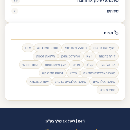
משכנתא לשיפוץ או הרחבה
10
שירותים
7
🏷 תגיות
ייעוץ משכנתאות
תמהיל משכנתא
מחזור משכנתא
LTV
דירה בהנחה
Refi
מחיר למשתכן
הלוואת זכאות
אור אלימלך
קל"צ
פריים
יועץ משכנתאות
החזר חודשי
משכנתא לדירה ראשונה
מל"צ
זכאות משכנתא
משכנתא לזכאים
משכנתא לבנייה עצמית
ייעוץ משכנתא
מחיר מטרה
Refi | ליטל אלימלך בע"מ