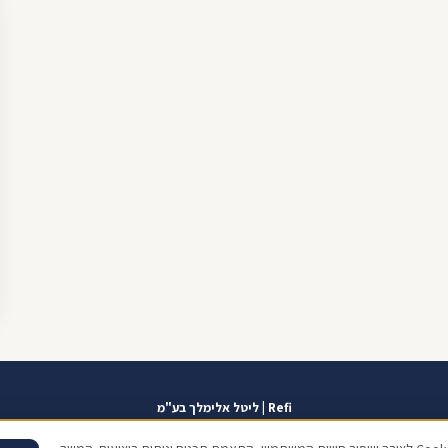
Refi | ליטל אלימלך בע"מ
אזור אישי
תוכנית שגרירים
contact@refi.co.il
050-7021207
מידרג 10.0
כתו