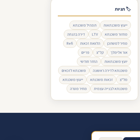
🏷 תגיות
ייעוץ משכנתאות
תמהיל משכנתא
מחזור משכנתא
LTV
דירה בהנחה
מחיר למשתכן
הלוואת זכאות
Refi
אור אלימלך
קל"צ
פריים
יועץ משכנתאות
החזר חודשי
משכנתא לדירה ראשונה
משכנתא לזכאים
מל"צ
זכאות משכנתא
ייעוץ משכנתא
משכנתא לבנייה עצמית
מחיר מטרה
ב ביקורת בגוגל
תנאי שימוש