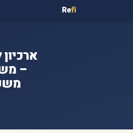
Re
fi
– משכ
משכנ