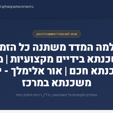
בית
אודות
מחשבון
שאלון
בלו
תגית: למה המדד משתנה כל הזמן
נתא בידיים מקצועיות | מ
תא חכם | אור אלימלך - י
משכנתא במרכז
מאמרים מקצועיים על משכנתאות, נדל"ן, ריביות וחיסכון כספי