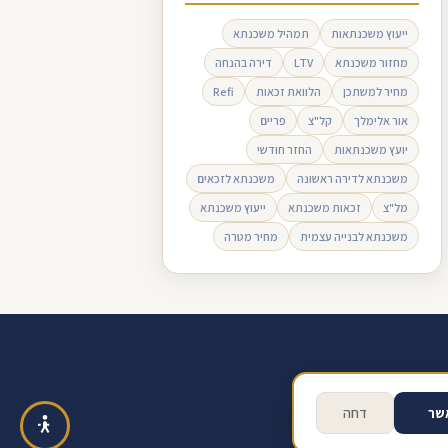
ייעוץ משכנתאות
תמהיל משכנתא
מחזור משכנתא
LTV
דירה בהנחה
מחיר למשתכן
הלוואת זכאות
Refi
אור אלימלך
קל"צ
פריים
יועץ משכנתאות
החזר חודשי
משכנתא לדירה ראשונה
משכנתא לזכאים
מל"צ
זכאות משכנתא
ייעוץ משכנתא
משכנתא לבנייה עצמית
מחיר מטרה
ב ביקורת בגוגל
תנאי שימוש
שר
דחה