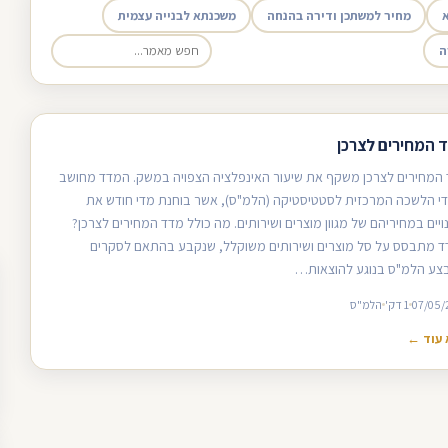
מחיר למשתכן ודירה בהנחה
משכנתא לבנייה עצמית
ה
 המחירים לצרכן
המחירים לצרכן משקף את שיעור האינפלציה הצפויה במשק. המדד מחושב
די הלשכה המרכזית לסטטיסטיקה (הלמ"ס), אשר בוחנת מדי חודש את
ויים במחיריהם של מגוון מוצרים ושירותים. מה כולל מדד המחירים לצרכן?
 מתבסס על סל מוצרים ושירותים משוקלל, שנקבע בהתאם לסקרים
ע הלמ"ס בנוגע להוצאות…
07/05/
1 דק'
הלמ"ס
עוד ←