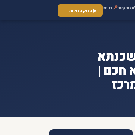
ג
צור קשר
כניסה
▶ בדוק כדאיות ←
הריבית - Refi – משכנתא
 חכם |
רכז