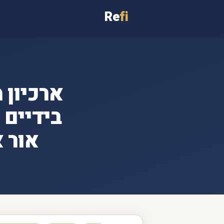
Re
fi
בידיים 
אור 