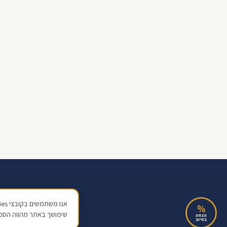
אודות
בלוג
מחשבון
שאלון
צור קשר
%
שימושך באתר מהווה הסכ
© 2026 ליטל אלימלך בע"מ · ח.פ 517128138 · כל הזכויות שמורות | מידע כללי בלבד, אינו ייעוץ פיננסי מחייב
הנחה
בחיוב