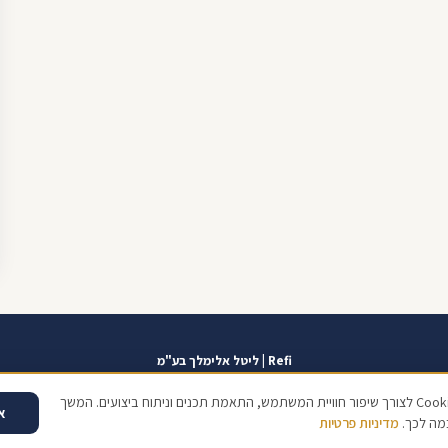
Refi | ליטל אלימלך בע"מ
אזור אישי
תוכנית שגרירים
contact@refi.co.il
050-7021207
מידרג 10.0
כתו
אנו משתמשים בקובצי Cookies לצורך שיפור חוויית המשתמש, התאמת תכנים וניתוח ביצועים. המשך
א
מה לכך.
מדיניות פרטיות