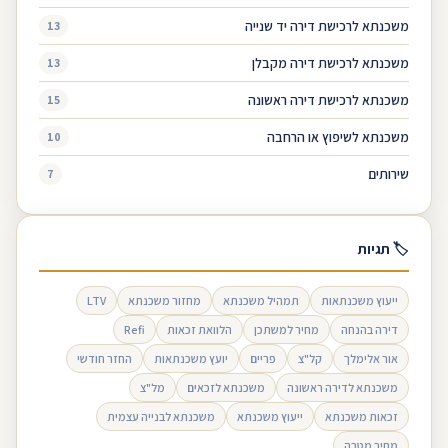
משכנתא לרכישת דירה יד שנייה
13
משכנתא לרכישת דירה מקבלן
13
משכנתא לרכישת דירה ראשונה
15
משכנתא לשיפוץ או הרחבה
10
שירותים
7
🏷 תגיות
ייעוץ משכנתאות
תמהיל משכנתא
מחזור משכנתא
LTV
דירה בהנחה
מחיר למשתכן
הלוואת זכאות
Refi
אור אלימלך
קל"צ
פריים
יועץ משכנתאות
החזר חודשי
משכנתא לדירה ראשונה
משכנתא לזכאים
מל"צ
זכאות משכנתא
ייעוץ משכנתא
משכנתא לבנייה עצמית
מחיר מטרה