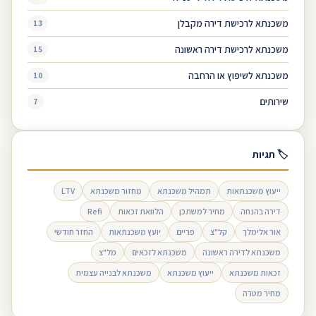
משכנתא לרכישת דירה מקבלן
13
משכנתא לרכישת דירה ראשונה
15
משכנתא לשיפוץ או הרחבה
10
שירותים
7
🏷 תגיות
ייעוץ משכנתאות
תמהיל משכנתא
מחזור משכנתא
LTV
דירה בהנחה
מחיר למשתכן
הלוואת זכאות
Refi
אור אלימלך
קל"צ
פריים
יועץ משכנתאות
החזר חודשי
משכנתא לדירה ראשונה
משכנתא לזכאים
מל"צ
זכאות משכנתא
ייעוץ משכנתא
משכנתא לבנייה עצמית
מחיר מטרה