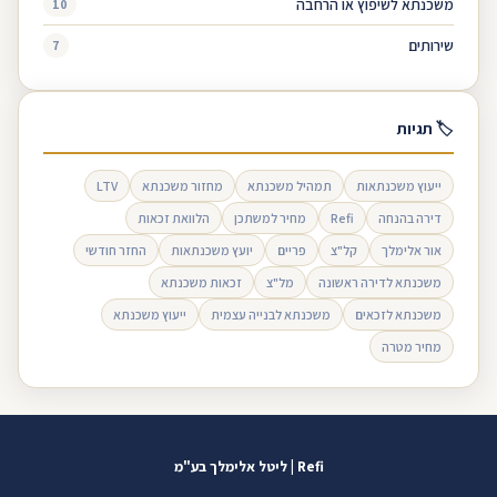
משכנתא לשיפוץ או הרחבה
10
שירותים
7
🏷 תגיות
ייעוץ משכנתאות
תמהיל משכנתא
מחזור משכנתא
LTV
דירה בהנחה
Refi
מחיר למשתכן
הלוואת זכאות
אור אלימלך
קל"צ
פריים
יועץ משכנתאות
החזר חודשי
משכנתא לדירה ראשונה
מל"צ
זכאות משכנתא
משכנתא לזכאים
משכנתא לבנייה עצמית
ייעוץ משכנתא
מחיר מטרה
Refi | ליטל אלימלך בע"מ