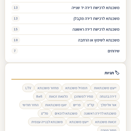
משכנתא לרכישת דירה יד שנייה
13
משכנתא לרכישת דירה מקבלן
13
משכנתא לרכישת דירה ראשונה
15
משכנתא לשיפוץ או הרחבה
10
שירותים
7
🏷 תגיות
ייעוץ משכנתאות
תמהיל משכנתא
מחזור משכנתא
LTV
דירה בהנחה
מחיר למשתכן
הלוואת זכאות
Refi
אור אלימלך
קל"צ
פריים
יועץ משכנתאות
החזר חודשי
משכנתא לדירה ראשונה
משכנתא לזכאים
מל"צ
זכאות משכנתא
ייעוץ משכנתא
משכנתא לבנייה עצמית
מחיר מטרה