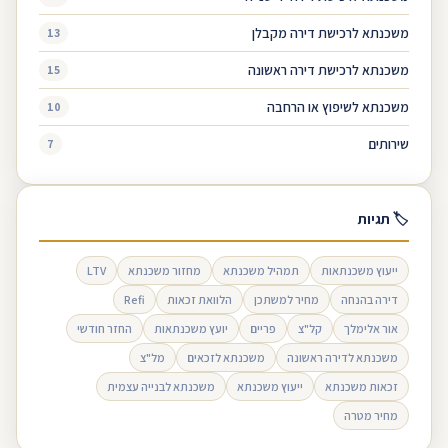
משכנתא לרכישת דירה מקבלן
13
משכנתא לרכישת דירה ראשונה
15
משכנתא לשיפוץ או הרחבה
10
שירותים
7
🏷 תגיות
ייעוץ משכנתאות
תמהיל משכנתא
מחזור משכנתא
LTV
דירה בהנחה
מחיר למשתכן
הלוואת זכאות
Refi
אור אלימלך
קל"צ
פריים
יועץ משכנתאות
החזר חודשי
משכנתא לדירה ראשונה
משכנתא לזכאים
מל"צ
זכאות משכנתא
ייעוץ משכנתא
משכנתא לבנייה עצמית
מחיר מטרה