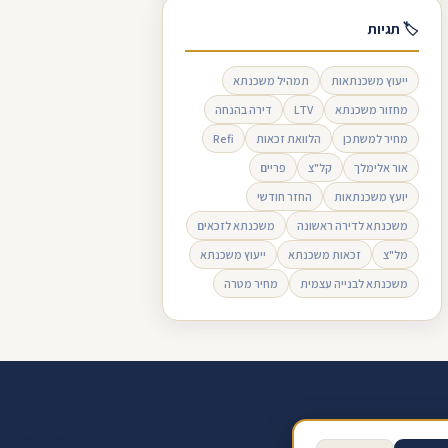
🏷 תגיות
ייעוץ משכנתאות
תמהיל משכנתא
מחזור משכנתא
LTV
דירה בהנחה
מחיר למשתכן
הלוואת זכאות
Refi
אור אלימלך
קל"צ
פריים
יועץ משכנתאות
החזר חודשי
משכנתא לדירה ראשונה
משכנתא לזכאים
מל"צ
זכאות משכנתא
ייעוץ משכנתא
משכנתא לבנייה עצמית
מחיר מטרה
ב ביקורת בגוגל
תנאי שימוש