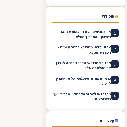
פופולרי
איך מוציאים תעודת זכאות של משרד
1
השיכון – המדריך המלא
אחוזי מימון משכנתא לבניה עצמית –
2
המדריך המלא
מחזור משכנתא: הדרך החכמה לעדכן
3
את ההלוואה שלך
כדאיות מחזור משכנתא: כל מה שצריך
4
לדעת
מתי כדאי למחזר משכנתא | מדריך יועץ
5
משכנתאות
קטגוריות