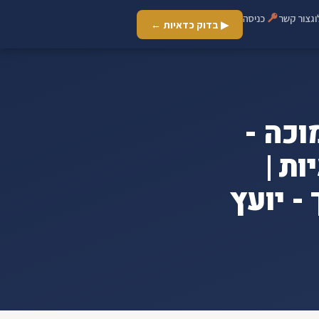
ג
צור קשר
כניסה
▶ בדוק כדאיות ←
וכה -
ות |
- יועץ