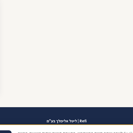
Refi | ליטל אלימלך בע"מ
אזור אישי
תוכנית שגרירים
contact@refi.co.il
050-7021207
מידרג 10.0
כתו