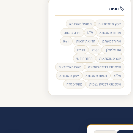
🏷 תגיות
ייעוץ משכנתאות
תמהיל משכנתא
מחזור משכנתא
LTV
דירה בהנחה
מחיר למשתכן
הלוואת זכאות
Refi
אור אלימלך
קל"צ
פריים
יועץ משכנתאות
החזר חודשי
משכנתא לדירה ראשונה
משכנתא לזכאים
מל"צ
זכאות משכנתא
ייעוץ משכנתא
משכנתא לבנייה עצמית
מחיר מטרה
ב ביקורת בגוגל
תנאי שימוש