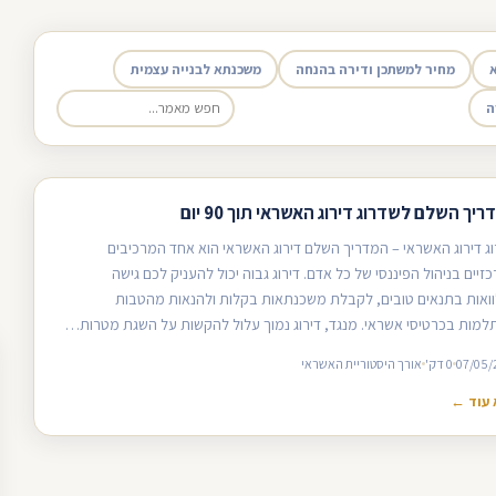
מחיר למשתכן ודירה בהנחה
משכנתא לבנייה עצמית
ה
יך השלם לשדרוג דירוג האשראי תוך 90 יום
ג דירוג האשראי – המדריך השלם דירוג האשראי הוא אחד המרכיבים
זיים בניהול הפיננסי של כל אדם. דירוג גבוה יכול להעניק לכם גישה
ואות בתנאים טובים, לקבלת משכנתאות בקלות ולהנאות מהטבות
מות בכרטיסי אשראי. מנגד, דירוג נמוך עלול להקשות על השגת מטרות…
07/05/
0 דק'
אורך היסטוריית האשראי
עוד ←