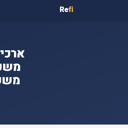
Re
fi
משכנ
משכנ