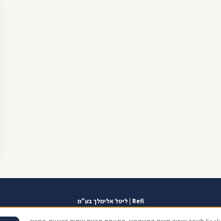
Refi | ליטל אלימלך בע"מ
אזור אישי
תוכנית שגרירים
contact@refi.co.il
050-7021207
מידרג 10.0
כתו