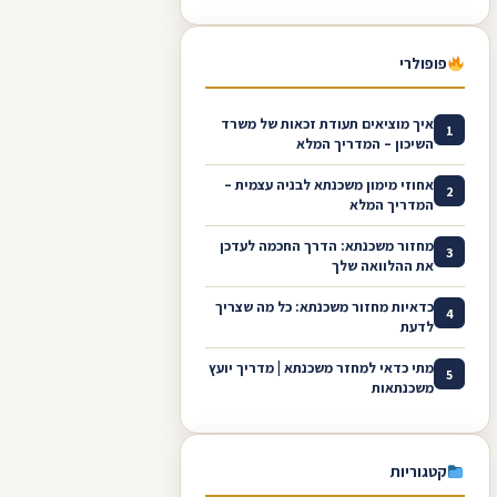
פופולרי
איך מוציאים תעודת זכאות של משרד
1
השיכון – המדריך המלא
אחוזי מימון משכנתא לבניה עצמית –
2
המדריך המלא
מחזור משכנתא: הדרך החכמה לעדכן
3
את ההלוואה שלך
כדאיות מחזור משכנתא: כל מה שצריך
4
לדעת
מתי כדאי למחזר משכנתא | מדריך יועץ
5
משכנתאות
קטגוריות