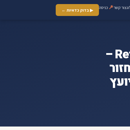
ג
צור קשר
כניסה
▶ בדוק כדאיות ←
ארכיון מחיקת דירוג אשראי - Refi –
זור
ועץ