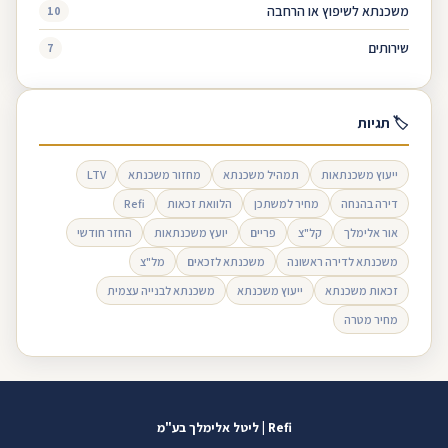
משכנתא לשיפוץ או הרחבה
10
שירותים
7
🏷 תגיות
ייעוץ משכנתאות
תמהיל משכנתא
מחזור משכנתא
LTV
דירה בהנחה
מחיר למשתכן
הלוואת זכאות
Refi
אור אלימלך
קל"צ
פריים
יועץ משכנתאות
החזר חודשי
משכנתא לדירה ראשונה
משכנתא לזכאים
מל"צ
זכאות משכנתא
ייעוץ משכנתא
משכנתא לבנייה עצמית
מחיר מטרה
Refi | ליטל אלימלך בע"מ