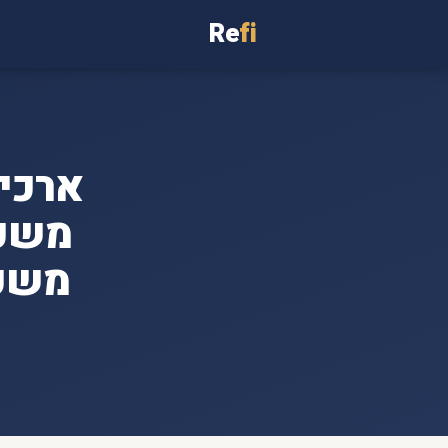
Re
fi
משכנ
משכנ