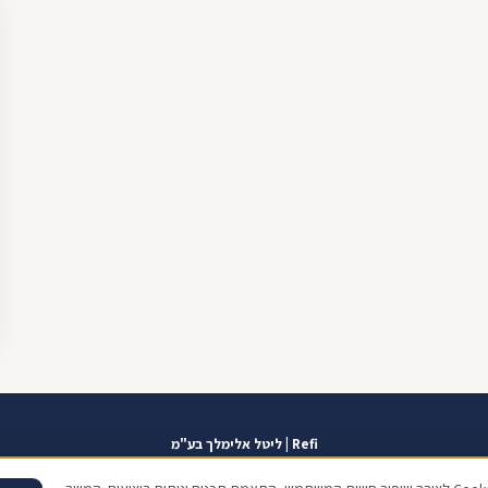
Refi | ליטל אלימלך בע"מ
אזור אישי
תוכנית שגרירים
contact@refi.co.il
050-7021207
מידרג 10.0
כתו