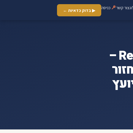
ג
צור קשר
כניסה
▶ בדוק כדאיות ←
ארכיון מימון דירה יד שנייה - Refi –
זור
ועץ