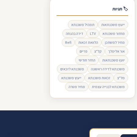
🏷 תגיות
ייעוץ משכנתאות
תמהיל משכנתא
מחזור משכנתא
LTV
דירה בהנחה
מחיר למשתכן
הלוואת זכאות
Refi
אור אלימלך
קל"צ
פריים
יועץ משכנתאות
החזר חודשי
משכנתא לדירה ראשונה
משכנתא לזכאים
מל"צ
זכאות משכנתא
ייעוץ משכנתא
משכנתא לבנייה עצמית
מחיר מטרה
ב ביקורת בגוגל
תנאי שימוש