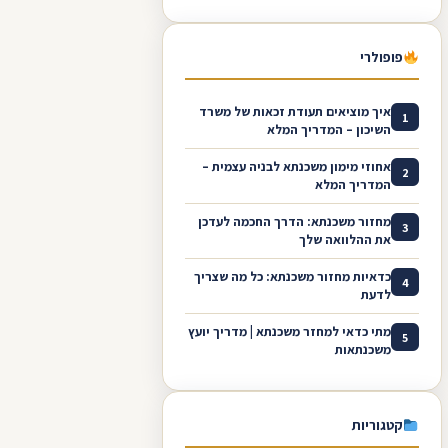
פופולרי
איך מוציאים תעודת זכאות של משרד
1
השיכון – המדריך המלא
אחוזי מימון משכנתא לבניה עצמית –
2
המדריך המלא
מחזור משכנתא: הדרך החכמה לעדכן
3
את ההלוואה שלך
כדאיות מחזור משכנתא: כל מה שצריך
4
לדעת
מתי כדאי למחזר משכנתא | מדריך יועץ
5
משכנתאות
קטגוריות