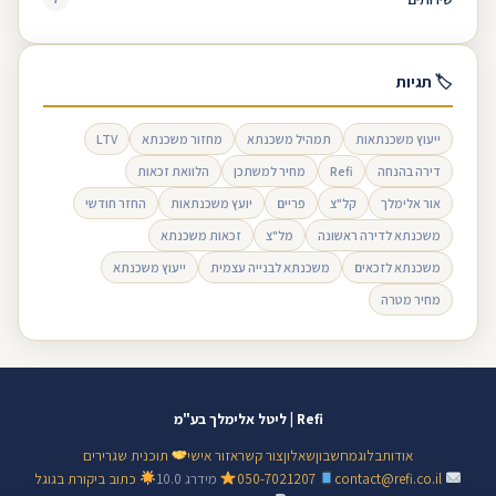
🏷 תגיות
ייעוץ משכנתאות
תמהיל משכנתא
מחזור משכנתא
LTV
דירה בהנחה
Refi
מחיר למשתכן
הלוואת זכאות
אור אלימלך
קל"צ
פריים
יועץ משכנתאות
החזר חודשי
משכנתא לדירה ראשונה
מל"צ
זכאות משכנתא
משכנתא לזכאים
משכנתא לבנייה עצמית
ייעוץ משכנתא
מחיר מטרה
Refi | ליטל אלימלך בע"מ
אודות
בלוג
מחשבון
שאלון
צור קשר
אזור אישי
תוכנית שגרירים
contact@refi.co.il
050-7021207
מידרג 10.0
כתוב ביקורת בגוגל