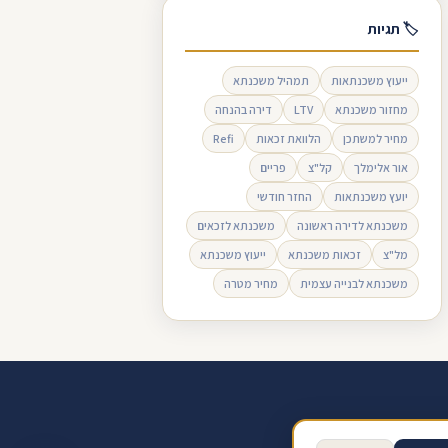
🏷 תגיות
ייעוץ משכנתאות
תמהיל משכנתא
מחזור משכנתא
LTV
דירה בהנחה
מחיר למשתכן
הלוואת זכאות
Refi
אור אלימלך
קל"צ
פריים
יועץ משכנתאות
החזר חודשי
משכנתא לדירה ראשונה
משכנתא לזכאים
מל"צ
זכאות משכנתא
ייעוץ משכנתא
משכנתא לבנייה עצמית
מחיר מטרה
ב ביקורת בגוגל
תנאי שימוש