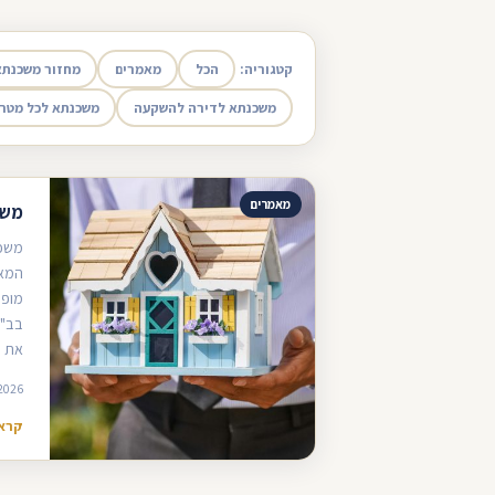
קטגוריה:
הכל
מאמרים
מחזור משכנתא
משכנתא לדירה להשקעה
משכנתא לכל מטר
מאמרים
משכ
משכנ
המאח
מופח
בב"א
את 
2026
קרא 