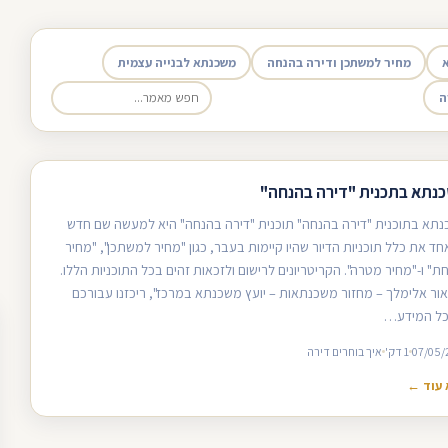
מחיר למשתכן ודירה בהנחה
משכנתא לבנייה עצמית
ה
נתא בתכנית "דירה בהנחה"
תא בתוכנית "דירה בהנחה" תוכנית "דירה בהנחה" היא למעשה שם חדש
ד את כלל תוכניות הדיור שהיו קיימות בעבר, כגון "מחיר למשתכן", "מחיר
ת" ו-"מחיר מטרה". הקריטריונים לרישום ולזכאות זהים בכל התוכניות הללו.
ור אלימלך – מחזור משכנתאות – יועץ משכנתא במרכז", ריכזנו עבורכם
כל המידע…
07/05/
1 דק'
איך בוחרים דירה
עוד ←