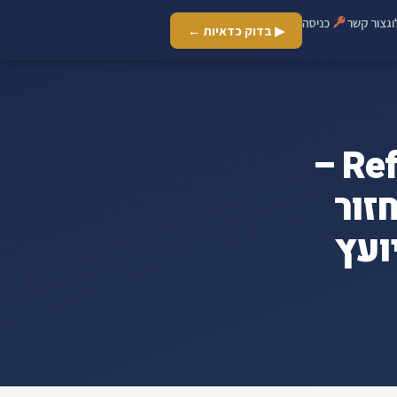
ג
צור קשר
כניסה
▶ בדוק כדאיות ←
ארכיון משכנתא דירה בהנחה - Refi –
זור
ועץ