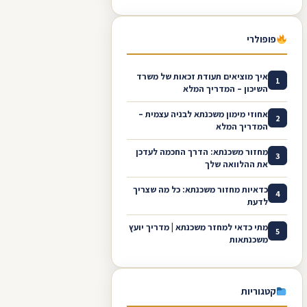
פופולרי
איך מוציאים תעודת זכאות של משרד
1
השיכון – המדריך המלא
אחוזי מימון משכנתא לבניה עצמית –
2
המדריך המלא
מחזור משכנתא: הדרך החכמה לעדכן
3
את ההלוואה שלך
כדאיות מחזור משכנתא: כל מה שצריך
4
לדעת
מתי כדאי למחזר משכנתא | מדריך יועץ
5
משכנתאות
קטגוריות