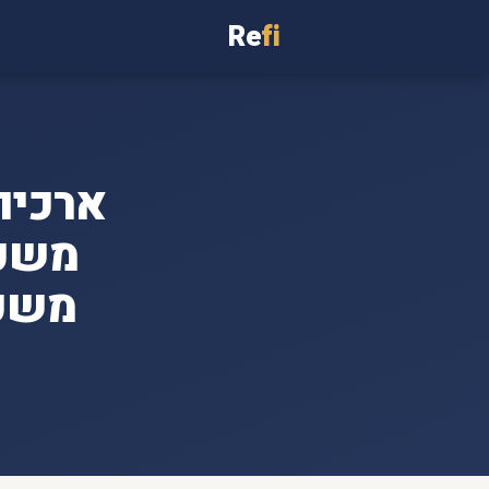
Re
fi
משכנ
משכנ