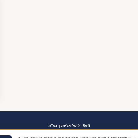
Refi | ליטל אלימלך בע"מ
אזור אישי
תוכנית שגרירים
contact@refi.co.il
050-7021207
מידרג 10.0
כתו