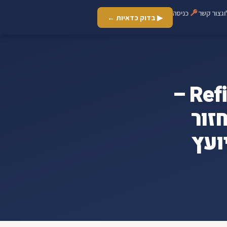
ג
צור קשר
כניסה
▶ בדוק כדאיות ←
ארכיון משכנתא דירה ראשונה - Refi –
זור
ועץ