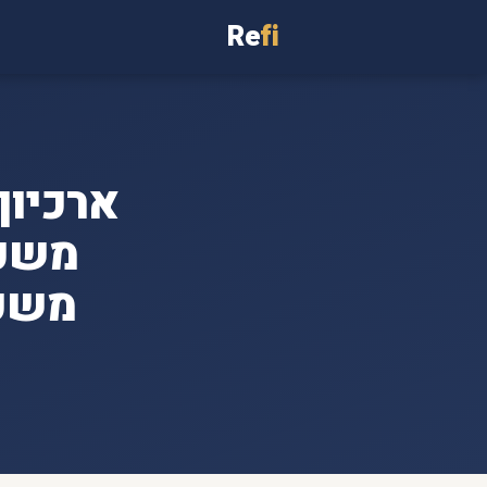
Re
fi
משכנ
משכנ