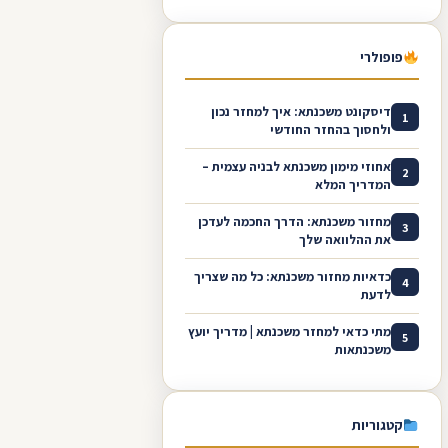
פופולרי
דיסקונט משכנתא: איך למחזר נכון
1
ולחסוך בהחזר החודשי
אחוזי מימון משכנתא לבניה עצמית –
2
המדריך המלא
מחזור משכנתא: הדרך החכמה לעדכן
3
את ההלוואה שלך
כדאיות מחזור משכנתא: כל מה שצריך
4
לדעת
מתי כדאי למחזר משכנתא | מדריך יועץ
5
משכנתאות
קטגוריות