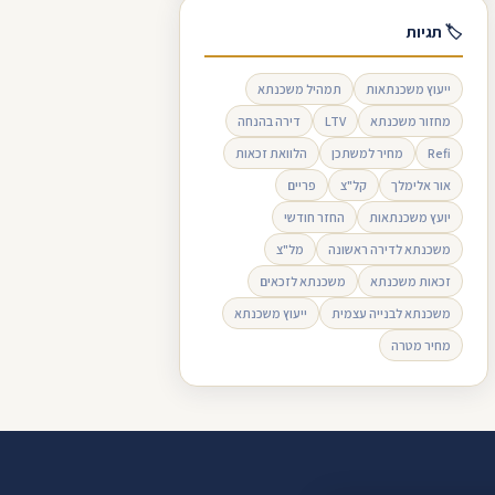
🏷 תגיות
ייעוץ משכנתאות
תמהיל משכנתא
מחזור משכנתא
LTV
דירה בהנחה
Refi
מחיר למשתכן
הלוואת זכאות
אור אלימלך
קל"צ
פריים
יועץ משכנתאות
החזר חודשי
משכנתא לדירה ראשונה
מל"צ
זכאות משכנתא
משכנתא לזכאים
משכנתא לבנייה עצמית
ייעוץ משכנתא
מחיר מטרה