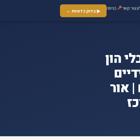
ג
צור קשר
כניסה
▶ בדוק כדאיות ←
י הון
א בידיים
 אור
כז