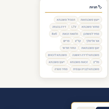
🏷 תגיות
ייעוץ משכנתאות
תמהיל משכנתא
מחזור משכנתא
LTV
דירה בהנחה
מחיר למשתכן
הלוואת זכאות
Refi
אור אלימלך
קל"צ
פריים
יועץ משכנתאות
החזר חודשי
משכנתא לדירה ראשונה
משכנתא לזכאים
מל"צ
זכאות משכנתא
ייעוץ משכנתא
משכנתא לבנייה עצמית
מחיר מטרה
ב ביקורת בגוגל
תנאי שימוש