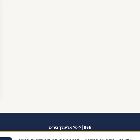
Refi | ליטל אלימלך בע"מ
אזור אישי
תוכנית שגרירים
contact@refi.co.il
050-7021207
מידרג 10.0
כתו