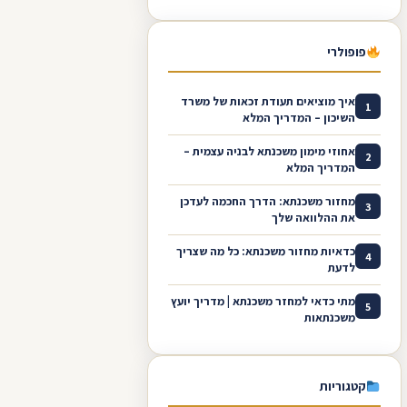
פופולרי
איך מוציאים תעודת זכאות של משרד
1
השיכון – המדריך המלא
אחוזי מימון משכנתא לבניה עצמית –
2
המדריך המלא
מחזור משכנתא: הדרך החכמה לעדכן
3
את ההלוואה שלך
כדאיות מחזור משכנתא: כל מה שצריך
4
לדעת
מתי כדאי למחזר משכנתא | מדריך יועץ
5
משכנתאות
קטגוריות