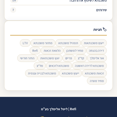
משכנתא לשיפוץ או הרחבה
10
שירותים
7
🏷 תגיות
ייעוץ משכנתאות
תמהיל משכנתא
מחזור משכנתא
LTV
דירה בהנחה
מחיר למשתכן
הלוואת זכאות
Refi
אור אלימלך
קל"צ
פריים
יועץ משכנתאות
החזר חודשי
משכנתא לדירה ראשונה
משכנתא לזכאים
מל"צ
זכאות משכנתא
ייעוץ משכנתא
משכנתא לבנייה עצמית
מחיר מטרה
Refi | ליטל אלימלך בע"מ