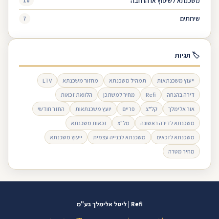
משכנתא לשיפוץ או הרחבה
10
שירותים
7
🏷 תגיות
ייעוץ משכנתאות
תמהיל משכנתא
מחזור משכנתא
LTV
דירה בהנחה
Refi
מחיר למשתכן
הלוואת זכאות
אור אלימלך
קל"צ
פריים
יועץ משכנתאות
החזר חודשי
משכנתא לדירה ראשונה
מל"צ
זכאות משכנתא
משכנתא לזכאים
משכנתא לבנייה עצמית
ייעוץ משכנתא
מחיר מטרה
Refi | ליטל אלימלך בע"מ