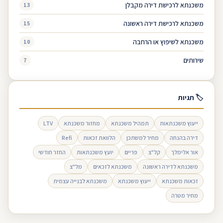
משכנתא לרכישת דירה מקבלן
13
משכנתא לרכישת דירה ראשונה
15
משכנתא לשיפוץ או הרחבה
10
שירותים
7
🏷 תגיות
ייעוץ משכנתאות
תמהיל משכנתא
מחזור משכנתא
LTV
דירה בהנחה
מחיר למשתכן
הלוואת זכאות
Refi
אור אלימלך
קל"צ
פריים
יועץ משכנתאות
החזר חודשי
משכנתא לדירה ראשונה
משכנתא לזכאים
מל"צ
זכאות משכנתא
ייעוץ משכנתא
משכנתא לבנייה עצמית
מחיר מטרה