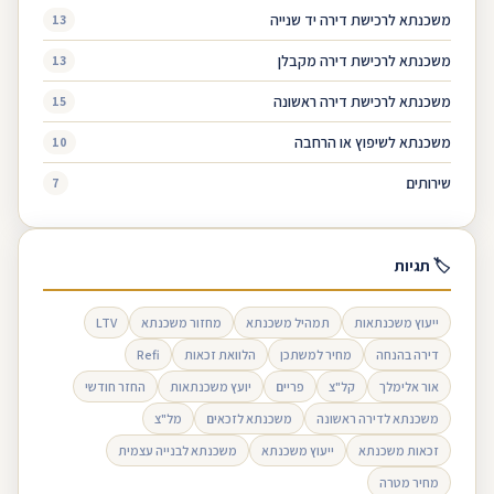
משכנתא לרכישת דירה יד שנייה
13
משכנתא לרכישת דירה מקבלן
13
משכנתא לרכישת דירה ראשונה
15
משכנתא לשיפוץ או הרחבה
10
שירותים
7
🏷 תגיות
ייעוץ משכנתאות
תמהיל משכנתא
מחזור משכנתא
LTV
דירה בהנחה
מחיר למשתכן
הלוואת זכאות
Refi
אור אלימלך
קל"צ
פריים
יועץ משכנתאות
החזר חודשי
משכנתא לדירה ראשונה
משכנתא לזכאים
מל"צ
זכאות משכנתא
ייעוץ משכנתא
משכנתא לבנייה עצמית
מחיר מטרה