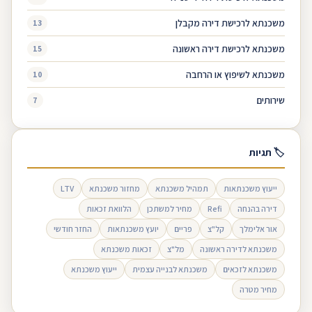
משכנתא לרכישת דירה מקבלן
13
משכנתא לרכישת דירה ראשונה
15
משכנתא לשיפוץ או הרחבה
10
שירותים
7
🏷 תגיות
ייעוץ משכנתאות
תמהיל משכנתא
מחזור משכנתא
LTV
דירה בהנחה
Refi
מחיר למשתכן
הלוואת זכאות
אור אלימלך
קל"צ
פריים
יועץ משכנתאות
החזר חודשי
משכנתא לדירה ראשונה
מל"צ
זכאות משכנתא
משכנתא לזכאים
משכנתא לבנייה עצמית
ייעוץ משכנתא
מחיר מטרה