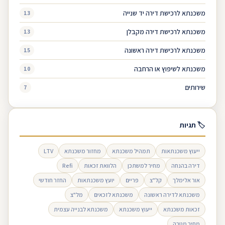
משכנתא לרכישת דירה יד שנייה
13
משכנתא לרכישת דירה מקבלן
13
משכנתא לרכישת דירה ראשונה
15
משכנתא לשיפוץ או הרחבה
10
שירותים
7
🏷 תגיות
ייעוץ משכנתאות
תמהיל משכנתא
מחזור משכנתא
LTV
דירה בהנחה
מחיר למשתכן
הלוואת זכאות
Refi
אור אלימלך
קל"צ
פריים
יועץ משכנתאות
החזר חודשי
משכנתא לדירה ראשונה
משכנתא לזכאים
מל"צ
זכאות משכנתא
ייעוץ משכנתא
משכנתא לבנייה עצמית
מחיר מטרה