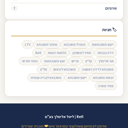
שירותים
7
🏷 תגיות
ייעוץ משכנתאות
תמהיל משכנתא
מחזור משכנתא
LTV
דירה בהנחה
מחיר למשתכן
הלוואת זכאות
Refi
אור אלימלך
קל"צ
פריים
יועץ משכנתאות
החזר חודשי
משכנתא לדירה ראשונה
משכנתא לזכאים
מל"צ
זכאות משכנתא
ייעוץ משכנתא
משכנתא לבנייה עצמית
מחיר מטרה
Refi | ליטל אלימלך בע"מ
אודות
בלוג
מחשבון
שאלון
צור קשר
אזור אישי
תוכנית שגרירים