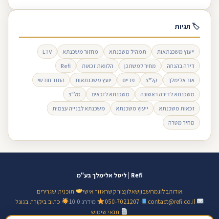
🏷 תגיות
ייעוץ משכנתאות
תמהיל משכנתא
מחזור משכנתא
LTV
דירה בהנחה
מחיר למשתכן
הלוואת זכאות
Refi
אור אלימלך
קל"צ
פריים
יועץ משכנתאות
החזר חודשי
משכנתא לדירה ראשונה
משכנתא לזכאים
מל"צ
זכאות משכנתא
ייעוץ משכנתא
משכנתא לבנייה עצמית
מחיר מטרה
Refi | ליטל אלימלך בע"מ
אודות
בלוג
מחשבון
שאלון
צור קשר
אזור אישי
תוכנית שגרירים
contact@refi.co.il
050-7021207
מידרג 10.0
כתוב ביקורת בגוגל
תנאי שימוש