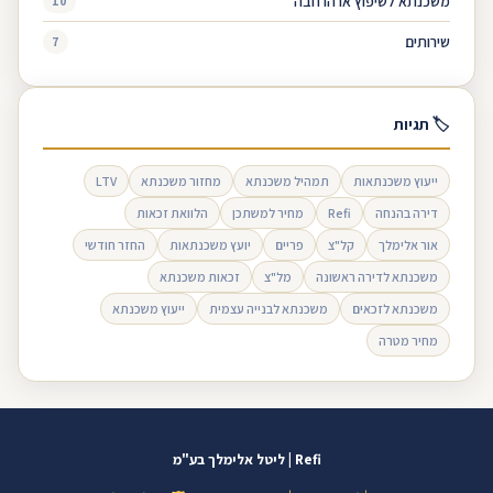
משכנתא לשיפוץ או הרחבה
10
שירותים
7
🏷 תגיות
ייעוץ משכנתאות
תמהיל משכנתא
מחזור משכנתא
LTV
דירה בהנחה
Refi
מחיר למשתכן
הלוואת זכאות
אור אלימלך
קל"צ
פריים
יועץ משכנתאות
החזר חודשי
משכנתא לדירה ראשונה
מל"צ
זכאות משכנתא
משכנתא לזכאים
משכנתא לבנייה עצמית
ייעוץ משכנתא
מחיר מטרה
Refi | ליטל אלימלך בע"מ