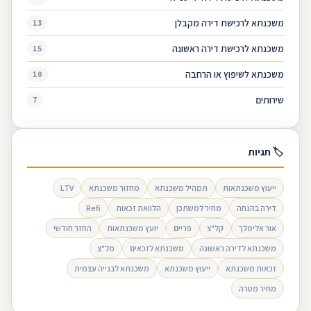
משכנתא לרכישת דירה מקבלן
13
משכנתא לרכישת דירה ראשונה
15
משכנתא לשיפוץ או הרחבה
10
שירותים
7
🏷 תגיות
ייעוץ משכנתאות
תמהיל משכנתא
מחזור משכנתא
LTV
דירה בהנחה
מחיר למשתכן
הלוואת זכאות
Refi
אור אלימלך
קל"צ
פריים
יועץ משכנתאות
החזר חודשי
משכנתא לדירה ראשונה
משכנתא לזכאים
מל"צ
זכאות משכנתא
ייעוץ משכנתא
משכנתא לבנייה עצמית
מחיר מטרה