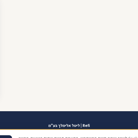
Refi | ליטל אלימלך בע"מ
אזור אישי
תוכנית שגרירים
contact@refi.co.il
050-7021207
מידרג 10.0
כתו