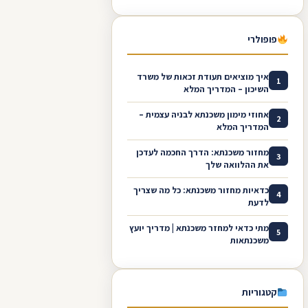
פופולרי
איך מוציאים תעודת זכאות של משרד
1
השיכון – המדריך המלא
אחוזי מימון משכנתא לבניה עצמית –
2
המדריך המלא
מחזור משכנתא: הדרך החכמה לעדכן
3
את ההלוואה שלך
כדאיות מחזור משכנתא: כל מה שצריך
4
לדעת
מתי כדאי למחזר משכנתא | מדריך יועץ
5
משכנתאות
קטגוריות