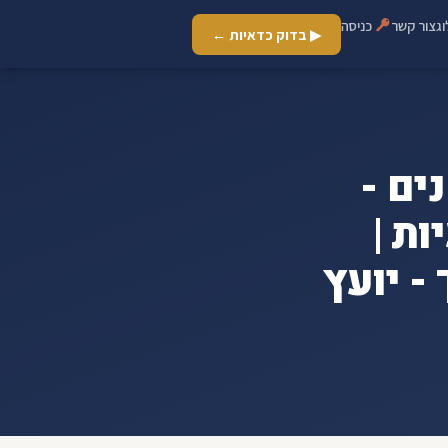
ג
צור קשר
כניסה
▶ בדוק כדאיות ←
ים -
ות |
- יועץ