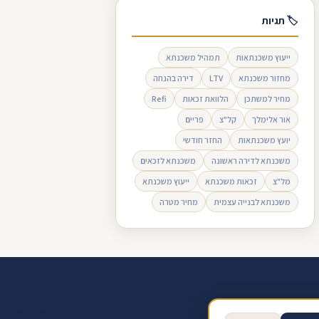
🏷 תגיות
ייעוץ משכנתאות
תמהיל משכנתא
מחזור משכנתא
LTV
דירה בהנחה
מחיר למשתכן
הלוואת זכאות
Refi
אור אלימלך
קל"צ
פריים
יועץ משכנתאות
החזר חודשי
משכנתא לדירה ראשונה
משכנתא לזכאים
מל"צ
זכאות משכנתא
ייעוץ משכנתא
משכנתא לבנייה עצמית
מחיר מטרה
ב ביקורת בגוגל
תנאי שימוש