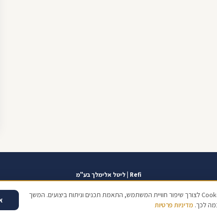
Refi | ליטל אלימלך בע"מ
אזור אישי
תוכנית שגרירים
contact@refi.co.il
050-7021207
מידרג 10.0
כתו
אנו משתמשים בקובצי Cookies לצורך שיפור חוויית המשתמש, התאמת תכנים וניתוח ביצועים. המשך
א
מה לכך.
מדיניות פרטיות