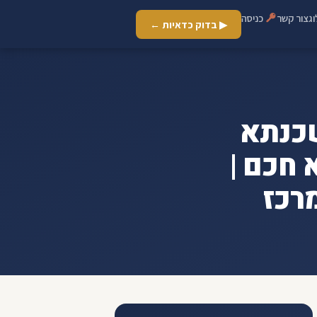
ג
צור קשר
כניסה
▶ בדוק כדאיות ←
ים - Refi – משכנתא
 חכם |
רכז