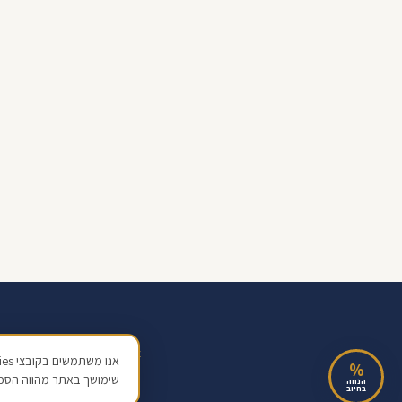
אודות
בלוג
מחשבון
שאלון
צור קשר
%
שימושך באתר מהווה הסכ
© 2026 ליטל אלימלך בע"מ · ח.פ 517128138 · כל הזכויות שמורות | מידע כללי בלבד, אינו ייעוץ פיננסי מחייב
הנחה
בחיוב