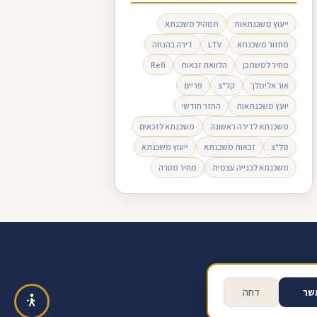
ייעוץ משכנתאות
תמהיל משכנתא
מחזור משכנתא
LTV
דירה בהנחה
מחיר למשתכן
הלוואת זכאות
Refi
אור אלימלך
קל"צ
פריים
יועץ משכנתאות
החזר חודשי
משכנתא לדירה ראשונה
משכנתא לזכאים
מל"צ
זכאות משכנתא
ייעוץ משכנתא
משכנתא לבנייה עצמית
מחיר מטרה
ב ביקורת בגוגל
תנאי שימוש
שר
דחה