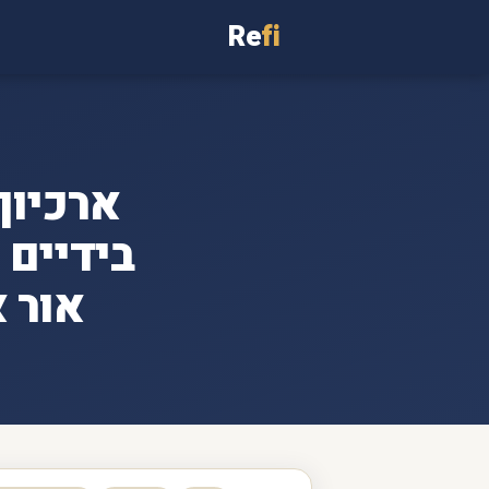
Re
fi
בידיים 
אור 