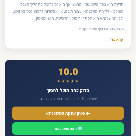
חדשה היא צעד משמעותי ומרגש, אך היא גם כרוכה בתהליך פיננסי
מורכב – לקיחת משכנתא. עבור רובנו, אין אפשרות לרכוש נכס במזומן,
ולכן המשכנתא היא הפתרון למימון הרכישה. האני מאמין…
07/05/2026
1 דק'
אישור עקרוני
קרא עוד ←
10.0
★★★★★
בדוק כמה תוכל לחסוך
שאלון בן 5 דקות + ניתוח מקצועי בחינם
▶ אפיון עסקת המשכנתא
וואטסאפ לאור