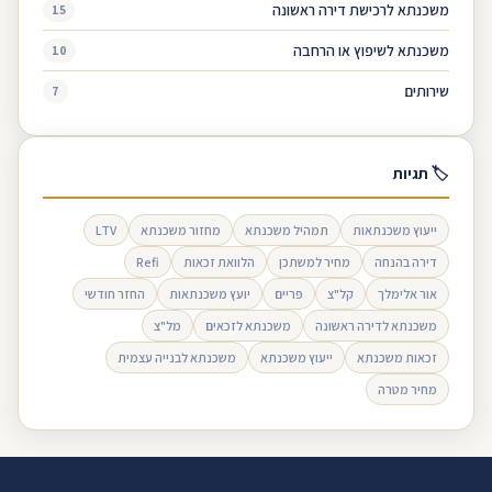
משכנתא לרכישת דירה ראשונה
15
משכנתא לשיפוץ או הרחבה
10
שירותים
7
🏷 תגיות
ייעוץ משכנתאות
תמהיל משכנתא
מחזור משכנתא
LTV
דירה בהנחה
מחיר למשתכן
הלוואת זכאות
Refi
אור אלימלך
קל"צ
פריים
יועץ משכנתאות
החזר חודשי
משכנתא לדירה ראשונה
משכנתא לזכאים
מל"צ
זכאות משכנתא
ייעוץ משכנתא
משכנתא לבנייה עצמית
מחיר מטרה