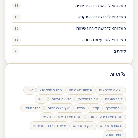
משכנתא לרכישת דירה יד שנייה
13
משכנתא לרכישת דירה מקבלן
13
משכנתא לרכישת דירה ראשונה
15
משכנתא לשיפוץ או הרחבה
10
שירותים
7
🏷 תגיות
ייעוץ משכנתאות
תמהיל משכנתא
מחזור משכנתא
LTV
דירה בהנחה
מחיר למשתכן
הלוואת זכאות
Refi
אור אלימלך
קל"צ
פריים
יועץ משכנתאות
החזר חודשי
משכנתא לדירה ראשונה
משכנתא לזכאים
מל"צ
זכאות משכנתא
ייעוץ משכנתא
משכנתא לבנייה עצמית
מחיר מטרה